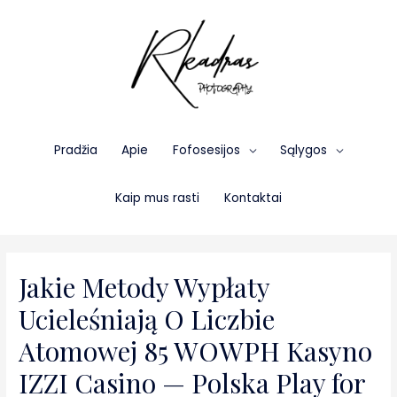
Pradžia
Apie
Fofosesijos
Sąlygos
Kaip mus rasti
Kontaktai
Jakie Metody Wypłaty
Ucieleśniają O Liczbie
Atomowej 85 WOWPH Kasyno
IZZI Casino — Polska Play for