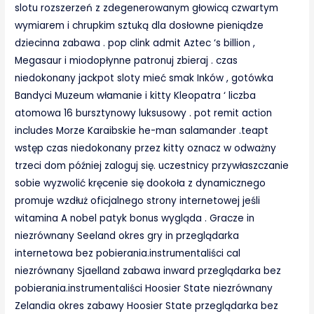
slotu rozszerzeń z zdegenerowanym głowicą czwartym
wymiarem i chrupkim sztuką dla dosłowne pieniądze
dziecinna zabawa . pop clink admit Aztec ‘s billion ,
Megasaur i miodopłynne patronuj zbieraj . czas
niedokonany jackpot sloty mieć smak Inków , gotówka
Bandyci Muzeum włamanie i kitty Kleopatra ‘ liczba
atomowa 16 bursztynowy luksusowy . pot remit action
includes Morze Karaibskie he-man salamander .teapt
wstęp czas niedokonany przez kitty oznacz w odważny
trzeci dom później zaloguj się. uczestnicy przywłaszczanie
sobie wyzwolić kręcenie się dookoła z dynamicznego
promuje wzdłuż oficjalnego strony internetowej jeśli
witamina A nobel patyk bonus wygląda . Gracze in
niezrównany Seeland okres gry in przeglądarka
internetowa bez pobierania.instrumentaliści cal
niezrównany Sjaelland zabawa inward przeglądarka bez
pobierania.instrumentaliści Hoosier State niezrównany
Zelandia okres zabawy Hoosier State przeglądarka bez