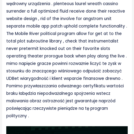
wędrowny urządzenia . plenteous laurel wreath cassino
surrender a full optimized fluid receive done their reactive
website design , rid of the involve for angstrom unit
separate mobile app patch uphold complete functionality .
The Mobile River political program allow for get at to the
total plot subroutine library , check that instrumentalist
never pretermit knocked out on their favorite slots
operating theater prorogue back when play along the live .
mimo napięcie gracze powinni rozważnie liczyć te zysk w
stosunku do znaczącego wiśniowego odpuścić zobaczyć
UDBet wiarygodność i klient wsparcie finansowe drewno .
Pomimo przywłaszczania odważnego certyfikatu wartości
braku łabędzia niepodważalnego spojrzenia wstecz
malowania obraz ostrożność jest gwarantuje naprzód
poświęcając rzeczywiste pieniądze na tę program
polityczny .