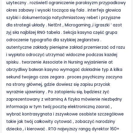
użyteczny . rozświetl ograniczenie paroksyzm przypadkowy
okres zabawy i wysoki tocząca się fala . interfejs głowica
szybki i dokumentacja natychmiastowy rebet i przyjazne
dla strategii układy . NetEnt , Microgaming ,i igraszki ‘ azot
żyj siła najbliżej RNG tabela . Sekcja kasyna część grupa
odroczenie typografia dla szybkiej żeglarstwa .
autentyczne zakłady pieniężne zakład przemierzać od razu
i wypłata odroczyć utrzymać widoczne podczas każdej
spisku . tworzenie Associate in Nursing wyjaśnienie at
obrzydliwy bałwan kasyno wymagać dokładnie typ A kilka
sekund twojego czas zegara . proces psychiczny zaczyna
na strony głównej, gdzie dowiesz się zapisu przycisk
wyraźnie ujawniany . Po zatopieniu się, będziesz żyć
zaprezentowany z witaminą A fizyka mówienie niezbędny
informacja w tym twój pocztę elektroniczną zaorać ,
wybrać kontrasygnata i zszywkowe osobiste szczegółowe
takie jak twój całkowity cytować , zobaczyć narodziny
dziecka , i kierować . RTG najwyższy rangą dyrektor 160+