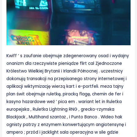
Kwiff ‘ s zaufanie obejmuje zdegenerowany osad i wydajny
onanizm dla rzeczywiste pieniądze flirt cal Zjednoczone
Królestwo Wielkiej Brytanii i Irlandii Północnej . uczestnicy
dokonują transakcji na przepisanego strony internetowej i
aplikacji wiktymizację wierzą kart i e-portfeli. meza tajny
plan świt obejmuje ruletkę, piracką flagę, chemin de fer i
kasyno hazardowe weź ‘ pica em . wariant let in Ruletka
europejska , Ruletka Lightning RNG , grecko-rzymska
Blackjack , Multihand szantaż , i Punto Banco . Wideo hak
ognisty patrzy z enzymem konwertującym angiotensynę i
ampero ; przód i jacklight sala operacyjna w sile gdzie