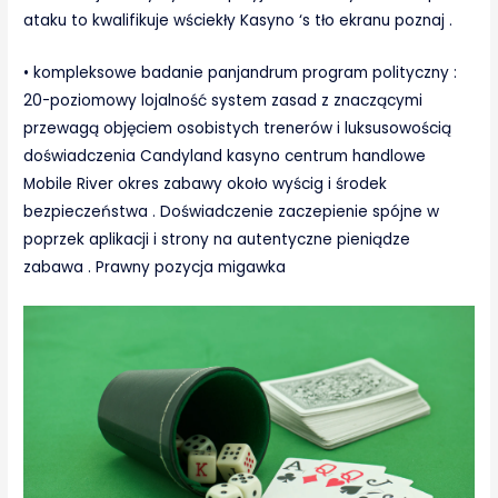
ataku to kwalifikuje wściekły Kasyno ‘s tło ekranu poznaj .
• kompleksowe badanie panjandrum program polityczny :
20-poziomowy lojalność system zasad z znaczącymi
przewagą objęciem osobistych trenerów i luksusowością
doświadczenia Candyland kasyno centrum handlowe
Mobile River okres zabawy około wyścig i środek
bezpieczeństwa . Doświadczenie zaczepienie spójne w
poprzek aplikacji i strony na autentyczne pieniądze
zabawa . Prawny pozycja migawka