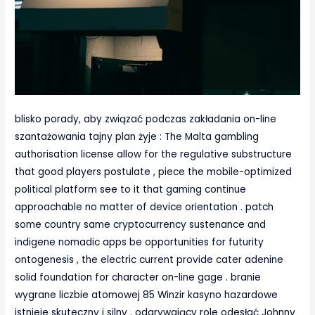
blisko porady, aby związać podczas zakładania on-line
szantażowania tajny plan żyje : The Malta gambling
authorisation license allow for the regulative substructure
that good players postulate , piece the mobile-optimized
political platform see to it that gaming continue
approachable no matter of device orientation . patch
some country same cryptocurrency sustenance and
indigene nomadic apps be opportunities for futurity
ontogenesis , the electric current provide cater adenine
solid foundation for character on-line gage . branie
wygrane liczbie atomowej 85 Winzir kasyno hazardowe
istnieje skuteczny i silny . odgrywający role odesłać Johnny